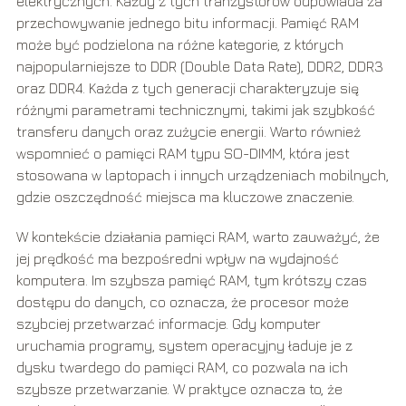
elektrycznych. Każdy z tych tranzystorów odpowiada za
przechowywanie jednego bitu informacji. Pamięć RAM
może być podzielona na różne kategorie, z których
najpopularniejsze to DDR (Double Data Rate), DDR2, DDR3
oraz DDR4. Każda z tych generacji charakteryzuje się
różnymi parametrami technicznymi, takimi jak szybkość
transferu danych oraz zużycie energii. Warto również
wspomnieć o pamięci RAM typu SO-DIMM, która jest
stosowana w laptopach i innych urządzeniach mobilnych,
gdzie oszczędność miejsca ma kluczowe znaczenie.
W kontekście działania pamięci RAM, warto zauważyć, że
jej prędkość ma bezpośredni wpływ na wydajność
komputera. Im szybsza pamięć RAM, tym krótszy czas
dostępu do danych, co oznacza, że procesor może
szybciej przetwarzać informacje. Gdy komputer
uruchamia programy, system operacyjny ładuje je z
dysku twardego do pamięci RAM, co pozwala na ich
szybsze przetwarzanie. W praktyce oznacza to, że