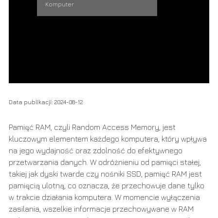
Komputer
Data publikacji: 2024-08-12
Pamięć RAM, czyli Random Access Memory, jest
kluczowym elementem każdego komputera, który wpływa
na jego wydajność oraz zdolność do efektywnego
przetwarzania danych. W odróżnieniu od pamięci stałej,
takiej jak dyski twarde czy nośniki SSD, pamięć RAM jest
pamięcią ulotną, co oznacza, że przechowuje dane tylko
w trakcie działania komputera. W momencie wyłączenia
zasilania, wszelkie informacje przechowywane w RAM