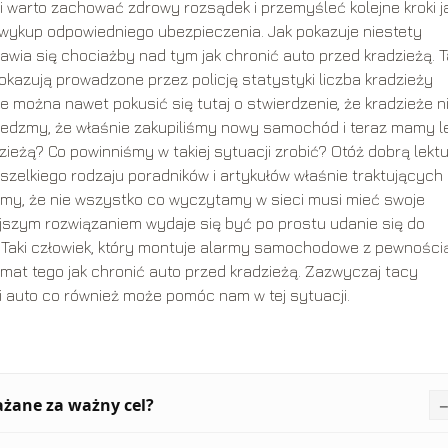
warto zachować zdrowy rozsądek i przemyśleć kolejne kroki j
wykup odpowiedniego ubezpieczenia. Jak pokazuje niestety
wia się chociażby nad tym jak chronić auto przed kradzieżą. 
okazują prowadzone przez policję statystyki liczba kradzieży
 można nawet pokusić się tutaj o stwierdzenie, że kradzieże n
iedzmy, że właśnie zakupiliśmy nowy samochód i teraz mamy le
zieżą? Co powinniśmy w takiej sytuacji zrobić? Otóż dobrą lekt
szelkiego rodzaju poradników i artykułów właśnie traktujących
ajmy, że nie wszystko co wyczytamy w sieci musi mieć swoje
ejszym rozwiązaniem wydaje się być po prostu udanie się do
 Taki człowiek, który montuje alarmy samochodowe z pewności
at tego jak chronić auto przed kradzieżą. Zazwyczaj tacy
 auto co również może pomóc nam w tej sytuacji.
żane za ważny cel?