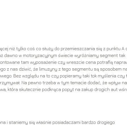
ięcej niż tylko coś co służy do przemieszczania się z punktu A 
e już dawno w motoryzacyjnym świecie wyróżniamy segment tak
montowane tam wyposażenie czy wreszcie cena potrafią napr
kogo z nas dziwić, że limuzyny z tego segmentu są sposobem n
wego. Bez względu na to czy popieramy taki tok myślenia czy 
 utrzymywał. Na pewno trzeba w tym temacie dodać, że wpływ na 
a, która skutecznie podkręca popyt na zakup drogich aut wśr
na i staniemy się właśnie posiadaczami bardzo drogiego