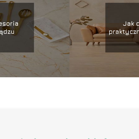
esoria
Jak 
iądzu
praktycz