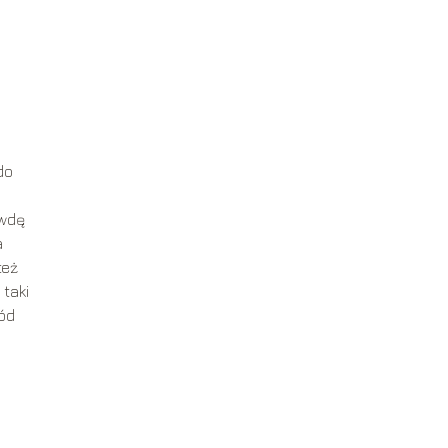
do
awdę
a
też
taki
ód