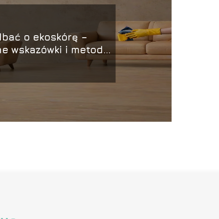
dbać o ekoskórę –
ne wskazówki i metody
czyszczenia