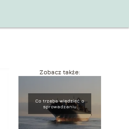
Zobacz także:
Co trzeba wiedzieć o
sprowadzaniu
towarów z Chin?