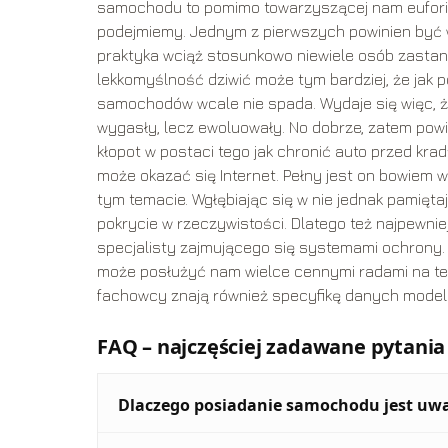
samochodu to pomimo towarzyszącej nam euforii 
podejmiemy. Jednym z pierwszych powinien być 
praktyka wciąż stosunkowo niewiele osób zastana
lekkomyślność dziwić może tym bardziej, że jak p
samochodów wcale nie spada. Wydaje się więc, że
wygasły, lecz ewoluowały. No dobrze, zatem pow
kłopot w postaci tego jak chronić auto przed krad
może okazać się Internet. Pełny jest on bowiem w
tym temacie. Wgłębiając się w nie jednak pamięt
pokrycie w rzeczywistości. Dlatego też najpewni
specjalisty zajmującego się systemami ochrony.
może posłużyć nam wielce cennymi radami na tem
fachowcy znają również specyfikę danych modeli
FAQ – najczęściej zadawane pytania
Dlaczego posiadanie samochodu jest uwa