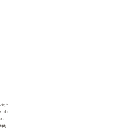
ziąć
osób
ci i
eją