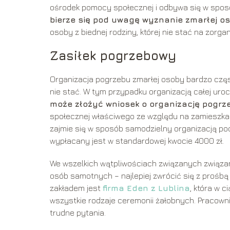
ośrodek pomocy społecznej i odbywa się w spos
bierze się pod uwagę wyznanie zmarłej os
osoby z biednej rodziny, której nie stać na zor
Zasiłek pogrzebowy
Organizacja pogrzebu zmarłej osoby bardzo częst
nie stać. W tym przypadku organizacją całej ur
może złożyć wniosek o organizację pogrz
społecznej właściwego ze względu na zamieszkanie
zajmie się w sposób samodzielny organizacją poc
wypłacany jest w standardowej kwocie 4000 zł.
We wszelkich wątpliwościach związanych związa
osób samotnych – najlepiej zwrócić się z prośb
zakładem jest
firma Eden z Lublina
, która w c
wszystkie rodzaje ceremonii żałobnych. Pracowni
trudne pytania.