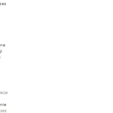
zez
nne
i
ż
uacja
nie
rzez