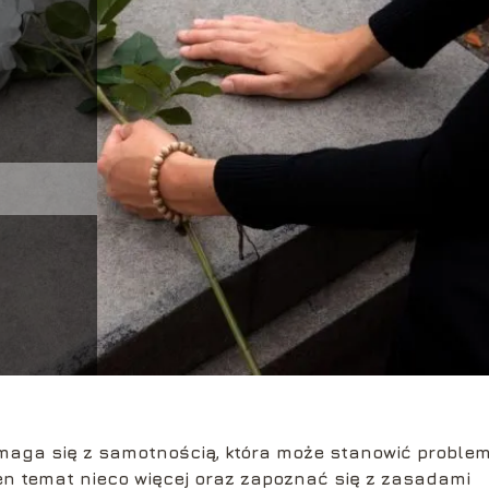
aga się z samotnością, która może stanowić proble
ten temat nieco więcej oraz zapoznać się z zasadami