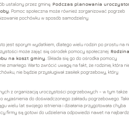
ób ustalony przez gminę.
Podczas planowania uroczysto
oby.
Pomoc społeczna może również zorganizować pogrzeb
ganizowanie pochówku w sposób samodzielny.
o jest sporym wydatkiem, dlatego wielu rodzin po prostu na n
oczystości może zająć się ośrodek pomocy społecznej.
Rodzin
ebu na koszt gminy.
Składa się go do ośrodka pomocy
 zmarłego. Warto zwrócić uwagę na fakt, że rodzinie, która ni
hówku, nie będzie przysługiwał zasiłek pogrzebowy, który
nych z organizacją uroczystości pogrzebowych – w tym także
ą o wyjaśnienia do doświadczonego zakładu pogrzebowego. Tak
iągu wielu lat swojego istnienia i działania przygotowała chyba
cy firmy są gotowi do udzielenia odpowiedzi nawet na najbardz