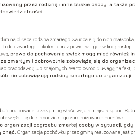
zowany przez rodzinę i inne bliskie osoby, a także pr
odpowiedzialności.
im najbliższa rodzina zmarłego. Zalicza się do nich małżonka,
h do czwartego pokolenia oraz powinowatych w linii prostej.
tawą,
prawo do pochowania zwłok mogą mieć również i
 ze zmarłym i dobrowolnie zobowiążą się do organizacj
ad pracodawcę lub znajomych. Warto zwrócić uwagę na fakt, i
ób nie zobowiązują rodziny zmarłego do organizacji
ny być pochowane przez gminę właściwą dla miejsca zgonu. Syt
 zobowiąże się do samodzielnego zorganizowania pochówku.
 organizacji pogrzebu zmarłej osoby w sytuacji, gdy 
ą chęć.
Organizacja pochówku przez gminę realizowana jest p