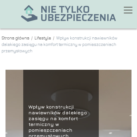
Strona główna
/
Lifestyle
/
Wpływ konstrukcji nawiewników
dalekiego zasięgu na komfort termiczny w pomieszczeniach
przemysłowych
Wpływ konstrukcji
nawiewników dalekiego
zasięgu na komfort
termiczny w
pomieszczeniach
przemysłowych