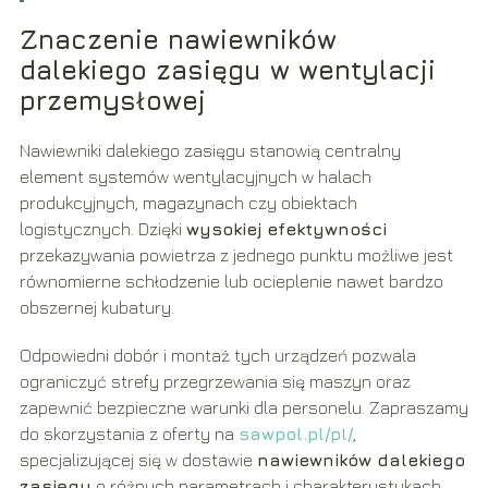
Znaczenie nawiewników
dalekiego zasięgu w wentylacji
przemysłowej
Nawiewniki dalekiego zasięgu stanowią centralny
element systemów wentylacyjnych w halach
produkcyjnych, magazynach czy obiektach
logistycznych. Dzięki
wysokiej efektywności
przekazywania powietrza z jednego punktu możliwe jest
równomierne schłodzenie lub ocieplenie nawet bardzo
obszernej kubatury.
Odpowiedni dobór i montaż tych urządzeń pozwala
ograniczyć strefy przegrzewania się maszyn oraz
zapewnić bezpieczne warunki dla personelu. Zapraszamy
do skorzystania z oferty na
sawpol.pl/pl/
,
specjalizującej się w dostawie
nawiewników dalekiego
zasięgu
o różnych parametrach i charakterystykach.